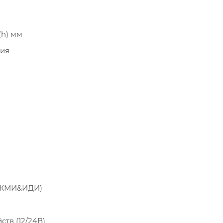
(h) мм
ния
АЖМИ&ИДИ)
тв (12/24В)