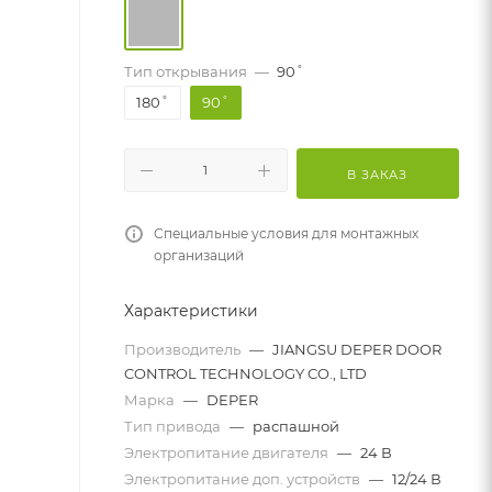
Тип открывания
—
90˚
180˚
90˚
В ЗАКАЗ
Специальные условия для монтажных
организаций
Характеристики
Производитель
—
JIANGSU DEPER DOOR
CONTROL TECHNOLOGY CO., LTD
Марка
—
DEPER
Тип привода
—
распашной
Электропитание двигателя
—
24 В
Электропитание доп. устройств
—
12/24 В