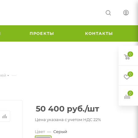
И
ПРОЕКТЫ
КОНТАКТЫ
0
й
0
—
рей
0
50 400
руб.
/шт
Цена указана с учетом НДС 22%
Цвет
—
Серый