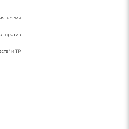
ия, время
о против
ств" и ТР