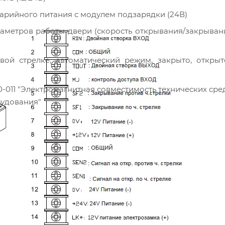
арийного питания с модулем подзарядки (24В)
аметров работы двери (скорость открывания/закрыван
ой стрелке, автоматический режим, закрыто, открыт
-011 "Электромагнитная совместимость технических сред
рудования"