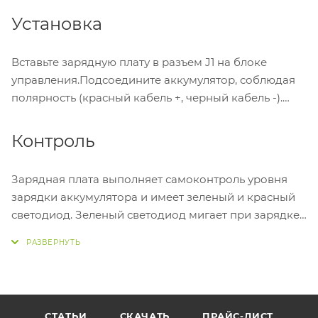
Установка
Вставьте зарядную плату в разъем J1 на блоке
управления.Подсоедините аккумулятор, соблюдая
полярность (красный кабель +, черный кабель -).
Контроль
Зарядная плата выполняет самоконтроль уровня
зарядки аккумулятора и имеет зеленый и красный
светодиод. Зеленый светодиод мигает при зарядке
аккумулятора, а по завершении и сохранении
зарядки он горит, не мигая. Красный светодиод
мигает, если аккумулятор разряжен, поврежден
или без напряжения сети. Если горят оба
светодиода, это означает, что аккумулятор
СТАТЬИ
СКАЧАТЬ
ПРАЙС-ЛИСТ