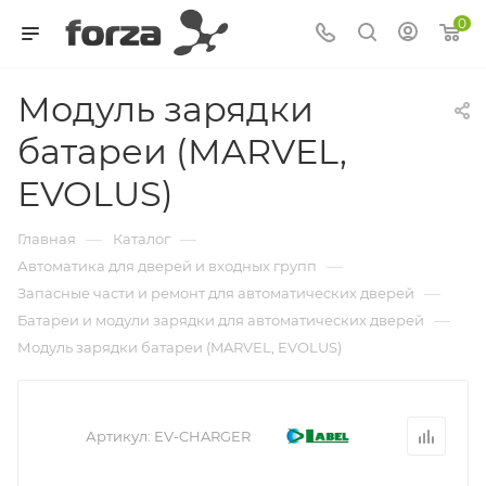
0
Модуль зарядки
батареи (MARVEL,
EVOLUS)
—
—
Главная
Каталог
—
Автоматика для дверей и входных групп
—
Запасные части и ремонт для автоматических дверей
—
Батареи и модули зарядки для автоматических дверей
Модуль зарядки батареи (MARVEL, EVOLUS)
Артикул:
EV-CHARGER