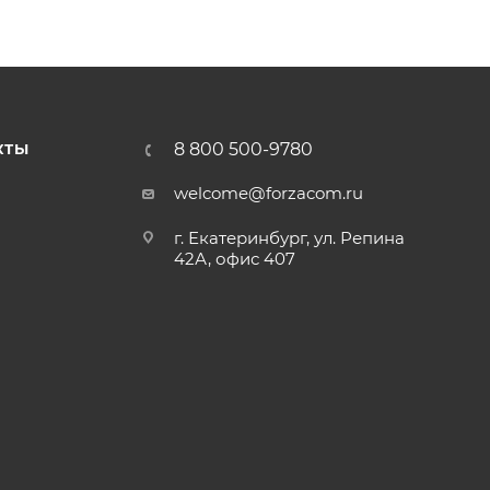
 выход, закрыто, открыто, зимний режим
двери с использованием панели
EV-DSEL
8 800 500-9780
КТЫ
welcome@forzacom.ru
г. Екатеринбург, ул. Репина
42А, офис 407