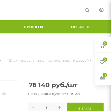
И
ПРОЕКТЫ
КОНТАКТЫ
0
0
—
—
Блоки управления для автоматических дверей
0
76 140
руб.
/шт
Цена указана с учетом НДС 22%
В ЗАКАЗ