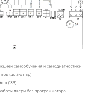
ункцией самообучения и самодиагностики
ов (до 3-х пар)
тв (13В)
работы двери без программатора
кой двери к системам АПС и КСБ
 ошибки