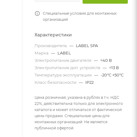
Специальные условия для монтажных
организаций
Характеристики
Производитель
—
LABEL SPA
Марка
—
LABEL
Электропитание двигателя
—
=40 В
Электропитание доп. устройств
—
=13 В
Температура эксплуатации
—
-20°С +50°С
Класс безопасности
—
IP22
Цена розничная, указана в рублях в т.ч. НДС
22%, действительна только для электронного
каталога и может отличаться от фактической
цены продажи. Специальные цены для
монтажных организаций. Не является
публичной офертой.