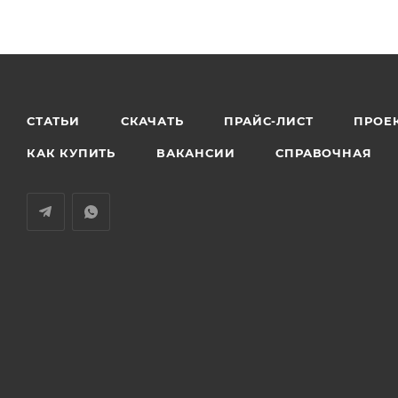
5 основных режимов работы: стандартный, только
Функция программирования параметров работы 
СТАТЬИ
СКАЧАТЬ
ПРАЙС-ЛИСТ
ПРОЕ
КАК КУПИТЬ
ВАКАНСИИ
СПРАВОЧНАЯ