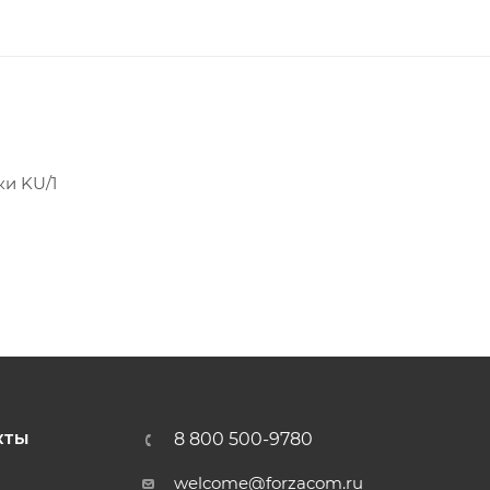
и KU/1
8 800 500-9780
КТЫ
welcome@forzacom.ru