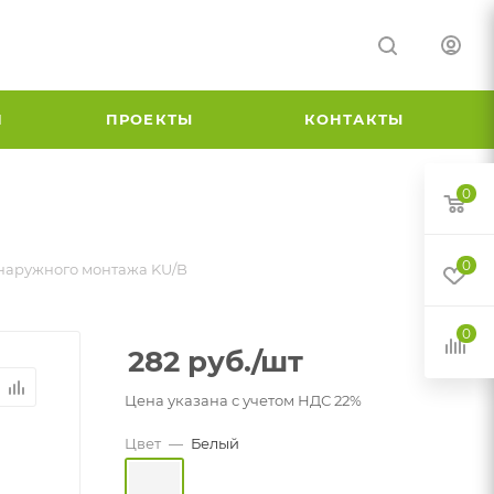
И
ПРОЕКТЫ
КОНТАКТЫ
0
0
 наружного монтажа KU/B
0
282
руб.
/шт
Цена указана с учетом НДС 22%
Цвет
—
Белый