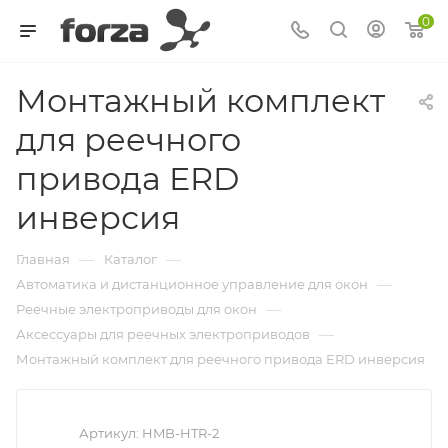
0
Монтажный комплект
для реечного
привода ERD
инверсия
—
—
Главная
Каталог
—
Автоматика и дистанционное управление для окон
—
Реечные электроприводы для окон
—
Аксессуары для реечных электроприводов
Монтажный комплект для реечного привода ERD инверсия
Артикул:
HMB-HTR-2