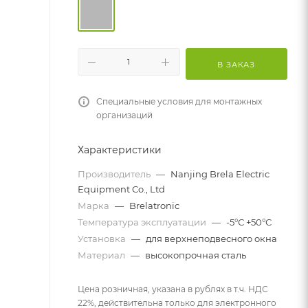
В ЗАКАЗ
Специальные условия для монтажных
организаций
Характеристики
Производитель
—
Nanjing Brela Electric
Equipment Co., Ltd
Марка
—
Brelatronic
Температура эксплуатации
—
-5°С +50°С
Установка
—
для верхнеподвесного окна
Материал
—
высокопрочная сталь
Цена розничная, указана в рублях в т.ч. НДС
22%, действительна только для электронного