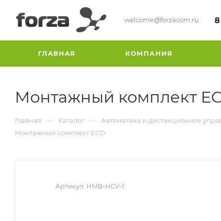
welcome@forzacom.ru
8
ГЛАВНАЯ
КОМПАНИЯ
Монтажный комплект E
—
—
Главная
Каталог
Автоматика и дистанционное упра
Монтажный комплект ECD
Артикул:
HMB-HCV-1