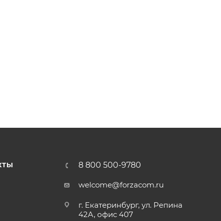
8 800 500-9780
КТЫ
welcome@forzacom.ru
г. Екатеринбург, ул. Репина
42А, офис 407