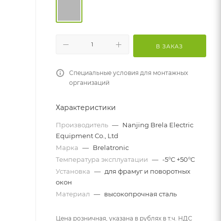
В ЗАКАЗ
Специальные условия для монтажных
организаций
Характеристики
Производитель
—
Nanjing Brela Electric
Equipment Co., Ltd
Марка
—
Brelatronic
Температура эксплуатации
—
-5°С +50°С
Установка
—
для фрамуг и поворотных
окон
Материал
—
высокопрочная сталь
Цена розничная, указана в рублях в т.ч. НДС