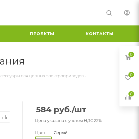
И
ПРОЕКТЫ
КОНТАКТЫ
0
вания
0
—
сессуары для цепных электроприводов
0
584
руб.
/шт
Цена указана с учетом НДС 22%
Цвет
—
Серый