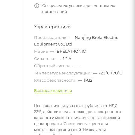
Специальные условия для монтажных
организаций
Характеристики
Производитель
—
Nanjing Brela Electric
Equipment Co., Ltd
Марка
—
BRELATRONIC
Сила тока
—
1.2 А
Обратный сигнал
—
-
Температура эксплуатации
—
-20°С +70°С
Класс безопасности
—
IP32
Все характеристики
Цена розничная, указана в рублях в т.ч. НДС
22%, действительна только для электронного
каталога и может отличаться от фактической
цены продажи. Специальные цены для
монтажных организаций. Не является