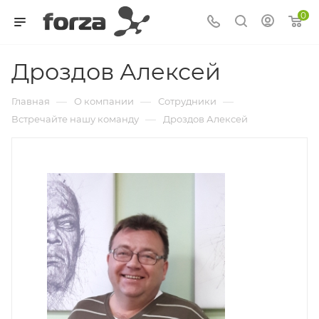
0
Дроздов Алексей
—
—
—
Главная
О компании
Сотрудники
—
Встречайте нашу команду
Дроздов Алексей