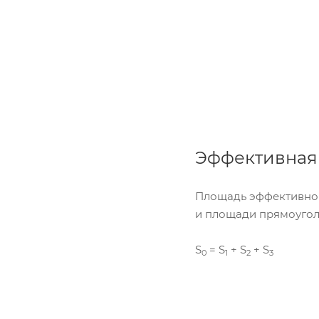
Эффективная 
Площадь эффективной
и площади прямоугол
S
= S
+ S
+ S
0
1
2
3