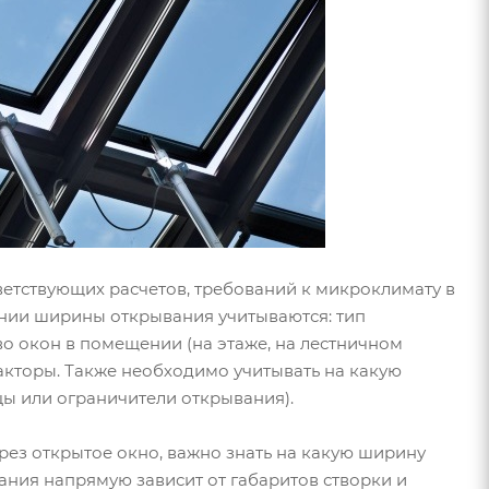
ветствующих расчетов, требований к микроклимату в
нии ширины открывания учитываются: тип
во окон в помещении (на этаже, на лестничном
факторы. Также необходимо учитывать на какую
ы или ограничители открывания).
ез открытое окно, важно знать на какую ширину
ания напрямую зависит от габаритов створки и