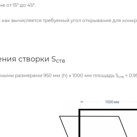
 от 15° до 45°.
как вычисляется требуемый угол открывания для конкр
ния створки S
ств
тными размерами 950 мм (h) х 1000 мм площадь S
= 0.95
ств