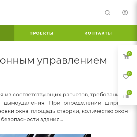
И
ПРОЕКТЫ
КОНТАКТЫ
0
ционным управлением
0
0
я из соответствующих расчетов, требований к
ы дымоудаления. При определении ширины
новки окна, площадь створки, количество окон
 безопасности здания...