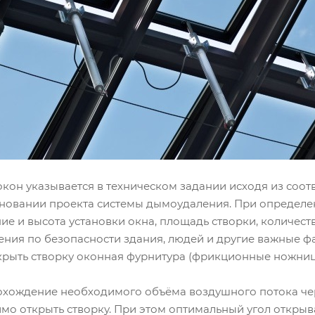
он указывается в техническом задании исходя из соот
новании проекта системы дымоудаления. При определе
ие и высота установки окна, площадь створки, количест
ичения по безопасности здания, людей и другие важные 
крыть створку оконная фурнитура (фрикционные ножниц
охождение необходимого объёма воздушного потока чер
имо открыть створку. При этом оптимальный угол открыв