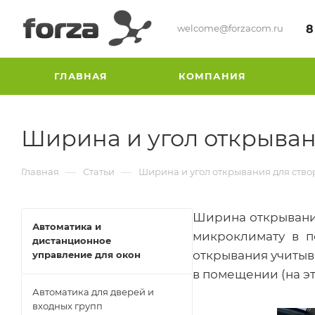
welcome@forzacom.ru
8
ГЛАВНАЯ
КОМПАНИЯ
Ширина и угол открыван
—
—
Главная
Статьи
Ширина и угол открывания для ств
Ширина открывания
Автоматика и
микроклимату в 
дистанционное
открывания учитыва
управление для окон
в помещении (на эт
Автоматика для дверей и
входных групп