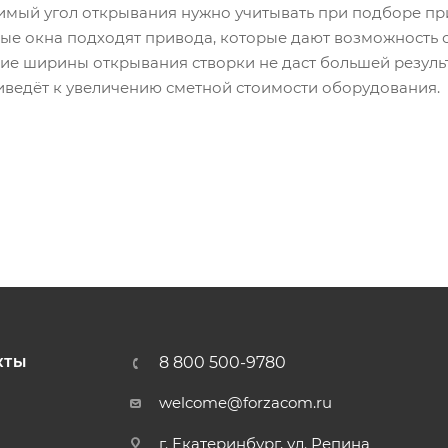
мый угол открывания нужно учитывать при подборе пр
ые окна подходят привода, которые дают возможность от
ие ширины открывания створки не даст большей резуль
иведёт к увеличению сметной стоимости оборудования.
8 800 500-9780
КТЫ
welcome@forzacom.ru
г. Екатеринбург, ул. Репина