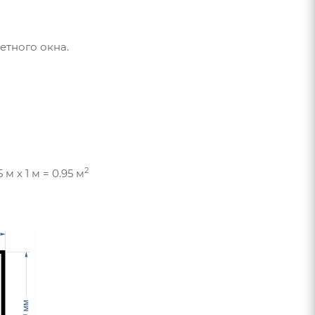
етного окна.
2
 м х 1 м = 0.95 м