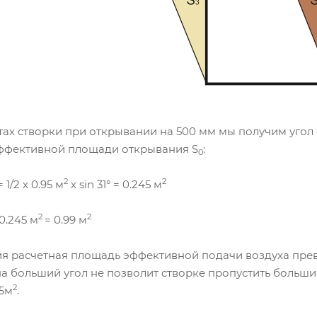
ах створки при открывании на 500 мм мы получим угол о
ффективной площади открывания S
:
0
2
2
= 1/2 х 0.95 м
х sin 31° = 0.245 м
2
2
0.245 м
= 0.99 м
ния расчетная площадь эффективной подачи воздуха пре
а больший угол не позволит створке пропустить больший 
2
95м
.