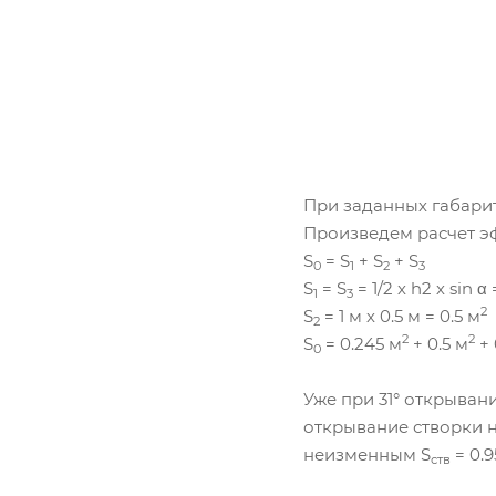
При заданных габарит
Произведем расчет э
S
= S
+ S
+ S
0
1
2
3
S
= S
= 1/2 х h2 х sin α 
1
3
2
S
= 1 м х 0.5 м = 0.5 м
2
2
2
S
= 0.245 м
+ 0.5 м
+ 
0
Уже при 31° открыва
открывание створки н
неизменным S
= 0.
ств