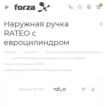
0
Наружная ручка
RATEO с
евроцилиндром
—
—
Главная
Каталог
Антипаниковые ручки для дверей
—
—
Антипаниковые накладные ручки для дверей
—
Ручки антипаника RATEO
Наружная ручка RATEO с евроцилиндром
Артикул:
RT-012