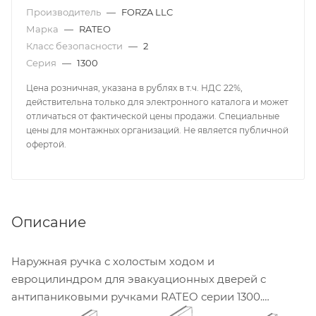
Производитель
—
FORZA LLC
Марка
—
RATEO
Класс безопасности
—
2
Серия
—
1300
Цена розничная, указана в рублях в т.ч. НДС 22%,
действительна только для электронного каталога и может
отличаться от фактической цены продажи. Специальные
цены для монтажных организаций. Не является публичной
офертой.
Описание
Наружная ручка с холостым ходом и
евроцилиндром для эвакуационных дверей с
антипаниковыми ручками RATEO серии 1300.
Используется совместно с ручками RATEO
1310
и