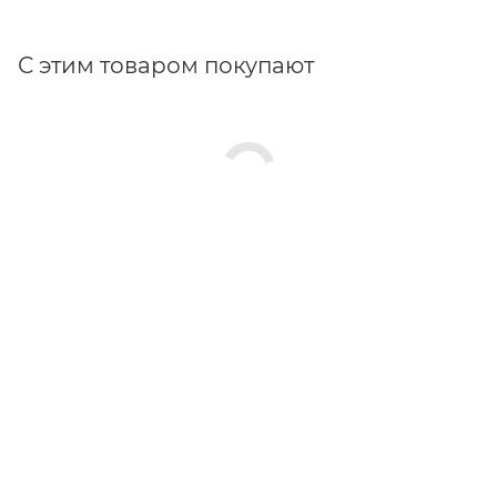
С этим товаром покупают
СТАТЬИ
СКАЧАТЬ
ПРАЙС-ЛИСТ
ПРОЕКТЫ
КАК КУПИТЬ
ВАКАНСИИ
СПРАВОЧНАЯ