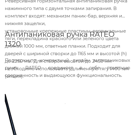
Реверсивная горизонтальная антипаниковая ручка
нажимного типа с двумя точками запирания. В
комплект входят: механизм паник-бар, верхняя и
нижняя защелки,
установочные крепежные пластины, вертикальные
Антипаниковая ручка RATEO
тяги, перекладина красного или зеленого цвета
1320
длиной 1000 мм, ответные планки. Подходит для
дверей с шириной створки до 1165 мм и высотой (h)
Подчеркнуто компактный дизайн антипаниковых
до 2250 мм. Для створок высотой до 2450 мм
ручек RATEO соединяет в себе приятную
необходимо использовать удлиненную тягу 1400 мм
сдержанность и выдающуюся функциональность.
(опция).