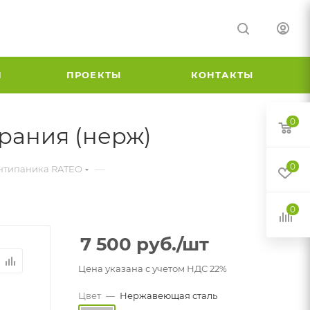
И
ПРОЕКТЫ
КОНТАКТЫ
0
ирания (нерж)
0
—
нтипаника RATEO
0
7 500
руб.
/шт
Цена указана с учетом НДС 22%
Цвет
—
Нержавеющая сталь