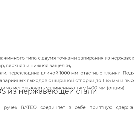
нажимного типа с двумя точками запирания из нержав
ар, верхняя и нижняя защелки,
ги, перекладина длиной 1000 мм, ответные планки. Под
варийных выходов с шириной створки до 1165 мм и высо
димо использовать удлиненную тягу 1400 мм (опция).
0S из нержавеющей стали
х ручек RATEO соединяет в себе приятную сдержа