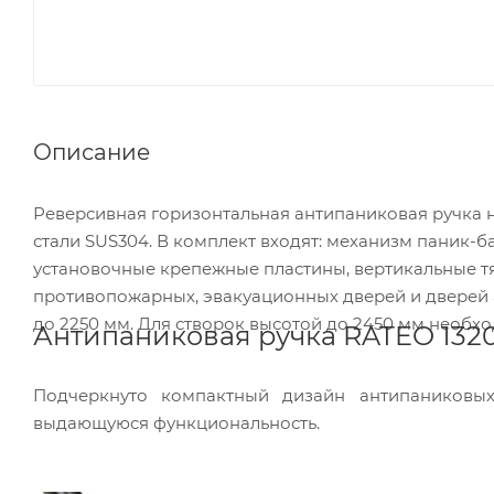
Описание
Реверсивная горизонтальная антипаниковая ручка 
стали SUS304. В комплект входят: механизм паник-б
установочные крепежные пластины, вертикальные тя
противопожарных, эвакуационных дверей и дверей а
до 2250 мм. Для створок высотой до 2450 мм необхо
Антипаниковая ручка RATEO 132
Подчеркнуто компактный дизайн антипаниковы
выдающуюся функциональность.