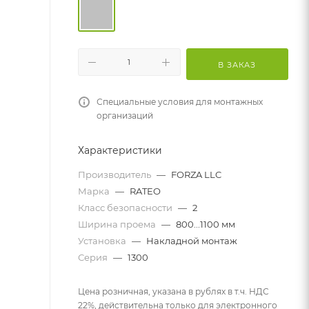
В ЗАКАЗ
Специальные условия для монтажных
организаций
Характеристики
Производитель
—
FORZA LLC
Марка
—
RATEO
Класс безопасности
—
2
Ширина проема
—
800...1100 мм
Установка
—
Накладной монтаж
Серия
—
1300
Цена розничная, указана в рублях в т.ч. НДС
22%, действительна только для электронного