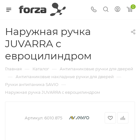
0
Наружная ручка
JUVARRA с
евроцилиндром
—
—
Главная
Каталог
Антипаниковые ручки для дверей
—
—
Антипаниковые накладные ручки для дверей
—
Ручки антипаника SAVIO
Наружная ручка JUVARRA с евроцилиндром
Артикул:
6010.875