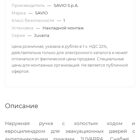
Производитель
—
SAVIO S.p.A.
Марка
—
SAVIO
Класс безопасности
—
1
Установка
—
Накладной монтаж
Серия
—
Juvarra
Цена розничная, указана в рублях в т.ч. НДС 22%,
действительна только для электронного каталога и может
отличаться от фактической цены продажи. Специальные
цены для монтажных организаций. Не является публичной
офертой.
Описание
Наружная ручка с холостым ходом и
евроцилиндром для эвакуационных дверей с
антипаниковыми ручками JUVARRA. Снабжена