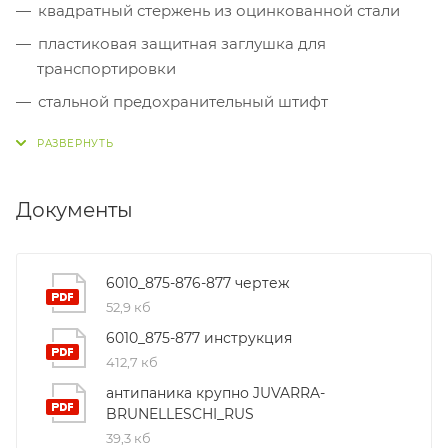
квадратный стержень из оцинкованной стали
пластиковая защитная заглушка для
транспортировки
стальной предохранительный штифт
винт ТСЕI М5х30
винт TS М5х80 (2шт) из оцинкованной стали
Документы
6010_875-876-877 чертеж
52,9 кб
6010_875-877 инструкция
412,7 кб
антипаника крупно JUVARRA-
BRUNELLESCHI_RUS
39,3 кб