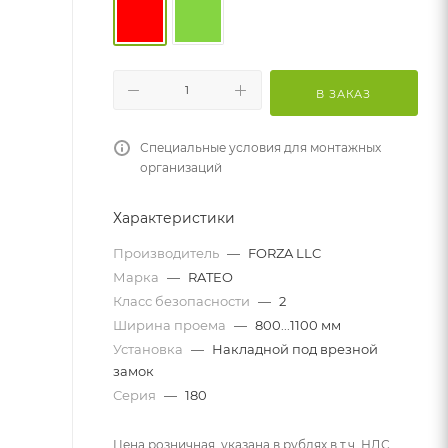
В ЗАКАЗ
Специальные условия для монтажных
организаций
Характеристики
Производитель
—
FORZA LLC
Марка
—
RATEO
Класс безопасности
—
2
Ширина проема
—
800...1100 мм
Установка
—
Накладной под врезной
замок
Серия
—
180
Цена розничная, указана в рублях в т.ч. НДС