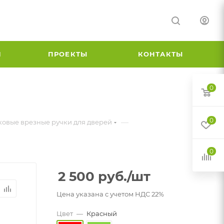
И
ПРОЕКТЫ
КОНТАКТЫ
0
0
—
овые врезные ручки для дверей
0
2 500
руб.
/шт
Цена указана с учетом НДС 22%
Цвет
—
Красный