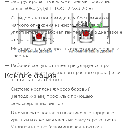
Экструдированные алюминиевые профили,
сплав 6060 (АД31 Т1 ГОСТ 22233-2018)
Слайдеры из полиамида для бесшумного и
мягкого опускания нижнего профиля с
уплотнителем (рабочая температура в диапазоне
от -50 °С до +100 °С)
Механизм из двух прочных рессорных стальных
пластин
Рабочий ход уплотнителя регулируется при
помощи нажимной кнопки красного цвета (ключ-
Комплектация
шестигранник d-4mm)
Система крепления: через базовый
(неподвижный) профиль с помощью
самосверлящих винтов
В комплекте поставки пластиковые торцевые
крышки и ответная часть на раму серого цвета
Упорная кнопка (алюминиевая, круглая)