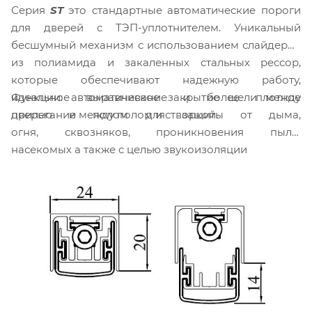
Серия
ST
это стандартные автоматические пороги
для дверей с ТЭП-уплотнителем. Уникальный
бесшумный механизм с использованием слайдеров
из полиамида и закаленных стальных рессор,
которые обеспечивают надежную работу,
Функции: автоматическое закрытие щели между
идеальное выравнивание и более плотное
дверью и полом для защиты от дыма,
прилегание между полом и створкой.
огня, сквозняков, проникновения пыли,
насекомых а также с целью звукоизоляции