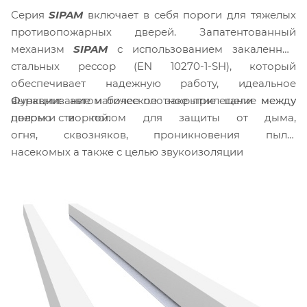
Серия
SIPAM
включает в себя пороги для тяжелых
противопожарных дверей. Запатентованный
механизм
SIPAM
с использованием закаленных
стальных рессор (EN 10270-1-SH), который
обеспечивает надежную работу, идеальное
Функции: автоматическое закрытие щели между
выравнивание и более плотное прилегание между
дверью и полом для защиты от дыма,
полом и створкой.
огня, сквозняков, проникновения пыли,
насекомых а также с целью звукоизоляции