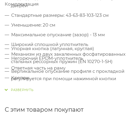
Комплектация
дверей
Стандартные размеры: 43-63-83-103-123 см
Уменьшение: 20 см
Максимальное опускание (зазор) - 13 мм
Широкий сплошной уплотнитель
Упорная кнопка (латунная, круглая)
Механизм из двух закаленных фосфатированных
Негорючий EPDM-уплотнитель
стальных рессорных пружин (EN 10270-1-SH)
Ответная часть на раму
Вертикальное опускание профиля с прокладкой
Крепеж
регулируется при помощи нажимной кнопки
Система крепления: через базовый
(неподвижный) профиль с помощью
самосверлящих крепёжных винтов
С этим товаром покупают
Звукоизоляция: 50dB