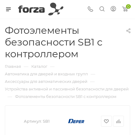
0
Фотоэлементы
безопасности SB1 с
контроллером
—
—
Главная
Каталог
—
Автоматика для дверей и входных групп
—
Аксессуары для автоматических дверей
Устройства активной и пассивной безопасности для дверей
—
Фотоэлементы безопасности SB1 с контроллером
Артикул:
SB1