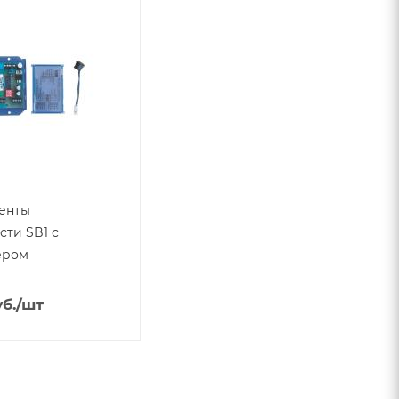
енты
сти SB1 с
ером
б.
/шт