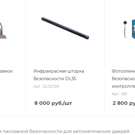
замок
Инфракрасная шторка
Фотоэлем
безопасности DL35
безопасно
контролл
Арт.: DL35/310
Арт.: SB1
8 000
руб.
/шт
2 800
ру
и пассивной безопасности для автоматических дверей.