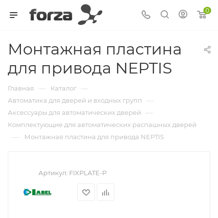
0
Монтажная пластина
для привода NEPTIS
—
—
Главная
Каталог
—
Автоматика для дверей и входных групп
—
Аксессуары для автоматических дверей
Комплектующие для автоматических распашных дверей
—
Монтажная пластина для привода NEPTIS
Артикул:
FIXPLATE-P