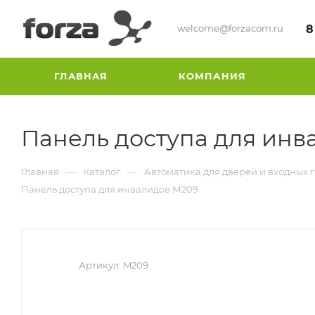
welcome@forzacom.ru
8
ГЛАВНАЯ
КОМПАНИЯ
Панель доступа для инв
—
—
Главная
Каталог
Автоматика для дверей и входных 
Панель доступа для инвалидов М209
Артикул:
M209