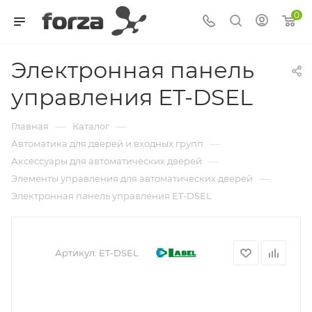
0
Электронная панель
управления ET-DSEL
—
—
Главная
Каталог
—
Автоматика для дверей и входных групп
—
Аксессуары для автоматических дверей
—
Элементы управления для автоматических дверей
Электронная панель управления ET-DSEL
Артикул:
ET-DSEL