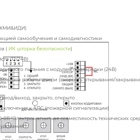
АЖМИ&ИДИ)
ункцией самообучения и самодиагностики
а (
ИК шторка безопасности
)
тв (12/24В)
арийного питания с модулем подзарядки (24В)
аметров работы двери (скорость открывания/закрыван
 вход/выход, закрыто, открыто
подключения к АПС (пожарной сигнализации)
-011 "Электромагнитная совместимость технических сред
рудования"