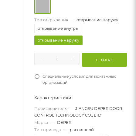
Тип открывания
—
открывание наружу
открывание внутрь
открывание наружу
В ЗАКАЗ
Специальные условия для монтажных
организаций
Характеристики
Производитель
—
JIANGSU DEPER DOOR
CONTROL TECHNOLOGY CO., LTD
Марка
—
DEPER
Тип привода
—
распашной