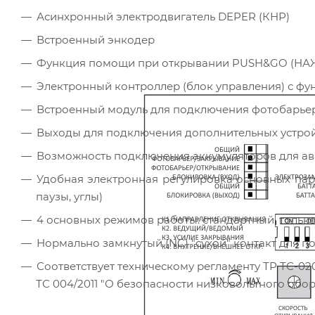
Асинхронный электродвигатель DEPER (КНР)
Встроенный энкодер
Функция помощи при открывании PUSH&GO (Н
Электронный контроллер (блок управления) с ф
Встроенный модуль для подключения фотобарьер
Выходы для подключения дополнительных устройс
Возможность подключения аккумуляторов для ав
Удобная электронная регулировка основных пар
паузы, углы)
4 основных режимов работы: стандартный, только
Нормально замкнутый (NC) "сухой" контакт для 
Соответствует техническому регламенту ТР ТС-020
ТС 004/2011 "О безопасности низковольтного обо