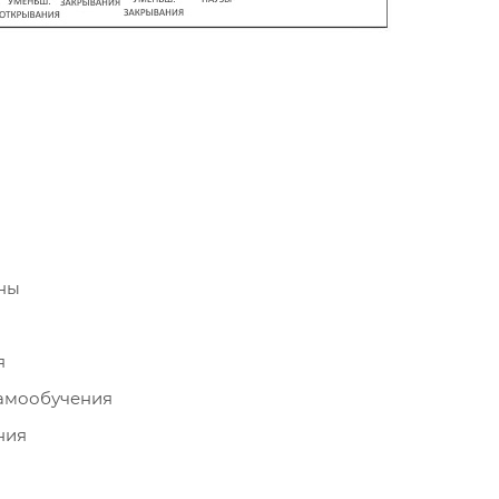
ны
я
амообучения
ния