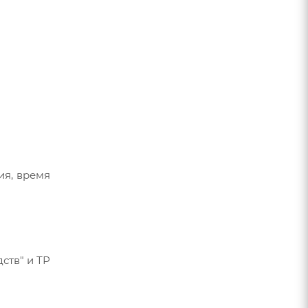
ия, время
ств" и ТР