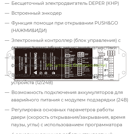
Бесщеточный электродвигатель DEPER (КНР)
Встроенный энкодер
Функция помощи при открывании PUSH&GO
(НАЖМИ&ИДИ)
Электронный контроллер (блок управления) с
функцией самообучения и самодиагностики
Встроенный модуль для подключения
фотобарьера (
ИК шторка безопасности
)
Выходы для подключения дополнительных
устройств (12/24В)
Возможность подключения аккумуляторов для
аварийного питания с модулем подзарядки (24В)
Регулировка основных параметров работы
двери (скорость открывания/закрывания, время
паузы, углы) с использованием программатора