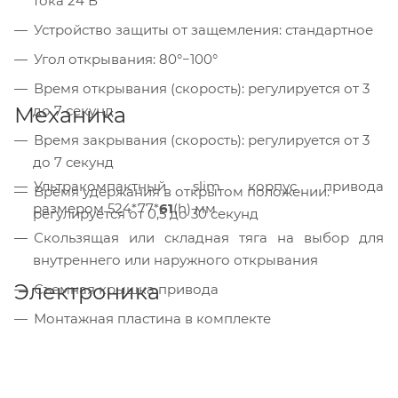
тока 24 В
Устройство защиты от защемления: стандартное
Угол открывания: 80°−100°
Время открывания (скорость): регулируется от 3
Механика
до 7 секунд
Время закрывания (скорость): регулируется от 3
до 7 секунд
Ультракомпактный slim корпус привода
Время удержания в открытом положении:
размером 524*77*
61
(h) мм
регулируется от 0,5 до 30 секунд
Скользящая или складная тяга на выбор для
внутреннего или наружного открывания
Электроника
Съемная крышка привода
Монтажная пластина в комплекте