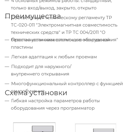
4 основных режимов работы: стандартный,
только вход/выход, закрыто, открыто
Преимущества
Соответствует техническому регламенту ТР
ТС-020-011 "Электромагнитная совместимость
технических средств" и ТР ТС 004/2011 "О
Простая установка с помощью монтажной
безопасности низковольтного оборудования"
пластины
Легкая адаптация к любым проемам
Подходит для наружного/
внутреннего открывания
Многофункциональный контроллер с функцией
самообучения
Схема установки
Гибкая настройка параметров работы
оборудования через программатор