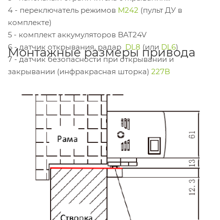
4 - переключатель режимов
M242
(пульт ДУ в
комплекте)
5 - комплект аккумуляторов BAT24V
6 - датчик открывания, радар
DL8
(или
DL6
)
Монтажные размеры привода
7 - датчик безопасности при открывании и
закрывании (инфракрасная шторка)
227B