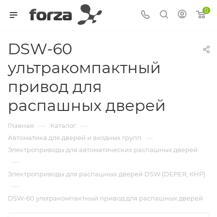
0
DSW-60
ультракомпактный
привод для
распашных дверей
—
—
Главная
Каталог
—
Автоматика для дверей и входных групп
Электроприводы для автоматических распашных дверей
—
Электроприводы для распашных дверей DSW (DEPER, КНР)
—
DSW-60 ультракомпактный привод для распашных дверей