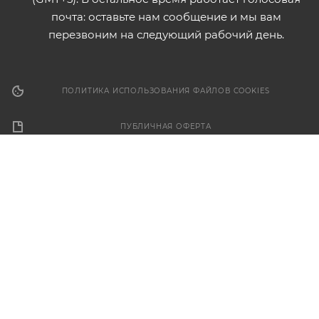
почта: оставьте нам сообщение и мы вам
перезвоним на следующий рабочий день.
ПОЛИТИКА ИСПОЛЬЗОВАНИЯ ФАЙЛОВ COOKIES
ПУБЛИЧНАЯ ОФЕРТА
2026 © ООО "Форза". Электронный каталог товаров. Не
является публичной офертой.
Разработка сайта
Этот сайт использует файлы cookie для обеспечения