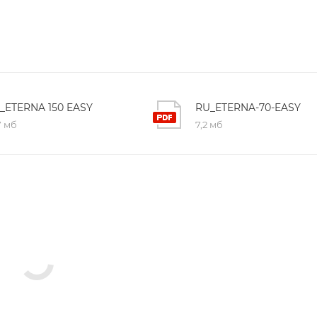
работы двери без программатора
кой двери к системам АПС и КСБ
 ошибки
 выход, закрыто, открыто, зимний режим
сности и электронной совместимости (98/37/СЕ, 2004/10
_ETERNA 150 EASY
RU_ETERNA-70-EASY
7 мб
7,2 мб
-011 "Электромагнитная совместимость технических сред
рудования"