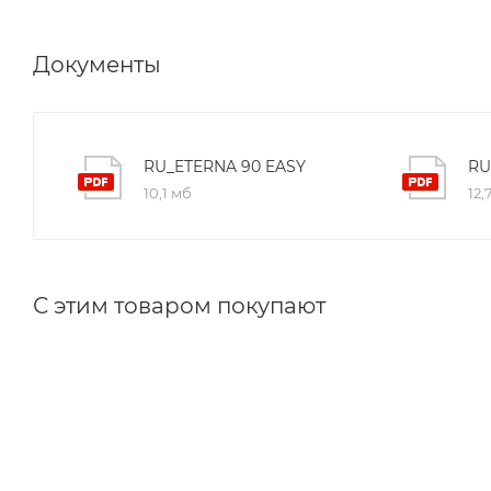
Удобная механическая регулировка параметров 
Отдельные выходы для подключения автоматичес
Документы
Регистратор неисправностей с индикацией кода
5 основных режимов работы: стандартный, только
Соответствуют европейским директивам по безопа
RU_ETERNA 90 EASY
RU
2006/95/СЕ, 89/106/СЕ)
10,1 мб
12,
Соответствует техническому регламенту ТР ТС-020
ТС 004/2011 "О безопасности низковольтного обо
С этим товаром покупают