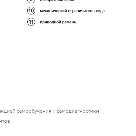
ункцией самообучения и самодиагностики
нтов
ств (24В)