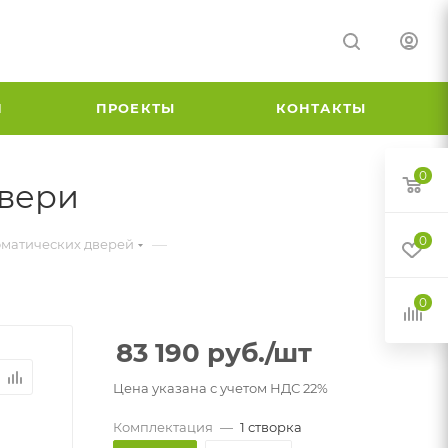
И
ПРОЕКТЫ
КОНТАКТЫ
0
двери
0
—
оматических дверей
0
83 190
руб.
/шт
Цена указана с учетом НДС 22%
Комплектация
—
1 створка