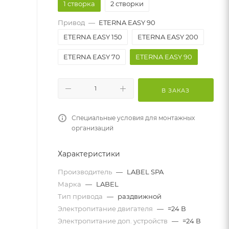
1 створка
2 створки
Привод
—
ETERNA EASY 90
ETERNA EASY 150
ETERNA EASY 200
ETERNA EASY 70
ETERNA EASY 90
В ЗАКАЗ
Специальные условия для монтажных
организаций
Характеристики
Производитель
—
LABEL SPA
Марка
—
LABEL
Тип привода
—
раздвижной
Электропитание двигателя
—
=24 В
Электропитание доп. устройств
—
=24 В