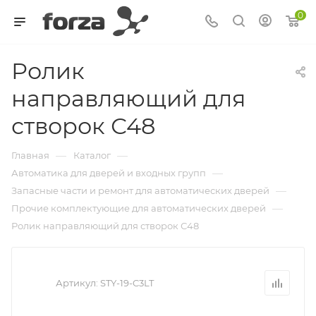
0
Ролик
направляющий для
створок С48
—
—
Главная
Каталог
—
Автоматика для дверей и входных групп
—
Запасные части и ремонт для автоматических дверей
—
Прочие комплектующие для автоматических дверей
Ролик направляющий для створок С48
Артикул:
STY-19-C3LT