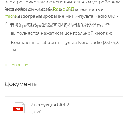
электроприводами с исполнительным устройством
(радиоприемником)
Radio 8113
Удобство в использовании, надежность и
micro
. Программирование мини-пульта Radio 8101-
долговечность;
2 выполняется нажатием центральной кнопки.
Программирование модели Nero 8101 1m
выполняется нажатием центральной кнопки;
Компактные габариты пульта Nero Radio (3х1х4,3
см);
Модель способна управлять отдельными
устройствами либо их группой;
Позволяет управлять устройствами пошагово;
Документы
Модель может записываться в память
приемников дистанционно.
Инструкция 8101-2
2,7 мб