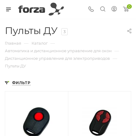
0
Пульты ДУ
3
—
—
Главная
Каталог
—
Автоматика и дистанционное управление для окон
—
Дистанционное управление для электроприводов
Пульты ДУ
ФИЛЬТР