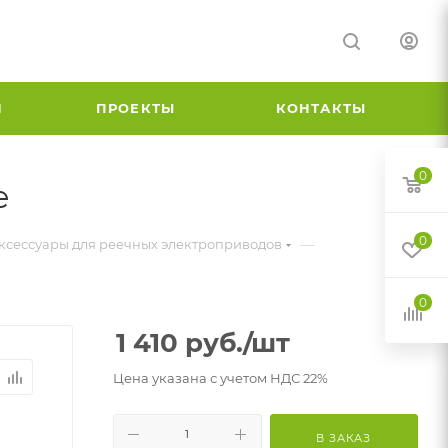
И
ПРОЕКТЫ
КОНТАКТЫ
0
е
0
—
ксессуары для реечных электроприводов
0
1 410
руб.
/шт
Цена указана с учетом НДС 22%
В ЗАКАЗ