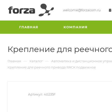
welcome@forzacom.ru
8
ГЛАВНАЯ
КОМПАНИЯ
Крепление для реечног
—
—
Главная
Каталог
Автоматика и дистанционное упра
Крепление для реечного привода RACK подвижное
Артикул:
40235F