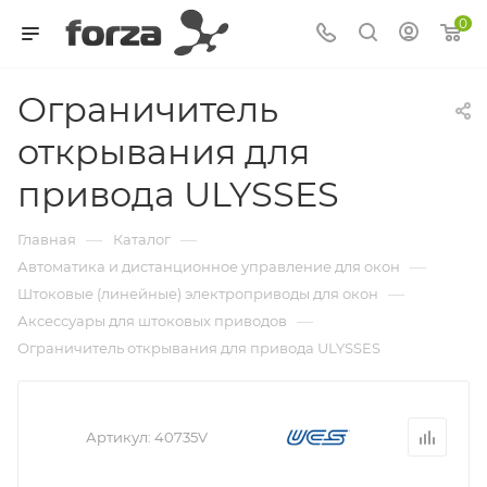
0
Ограничитель
открывания для
привода ULYSSES
—
—
Главная
Каталог
—
Автоматика и дистанционное управление для окон
—
Штоковые (линейные) электроприводы для окон
—
Аксессуары для штоковых приводов
Ограничитель открывания для привода ULYSSES
Артикул:
40735V