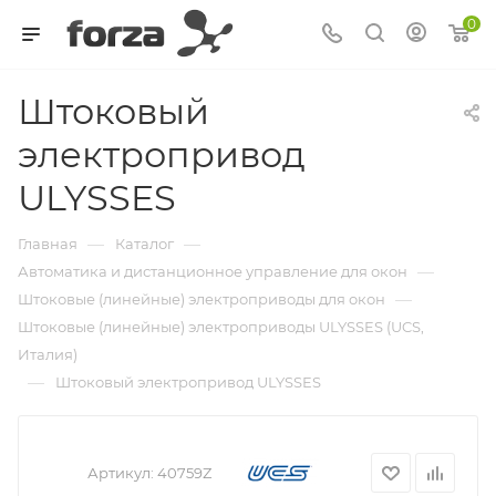
0
Штоковый
электропривод
ULYSSES
—
—
Главная
Каталог
—
Автоматика и дистанционное управление для окон
—
Штоковые (линейные) электроприводы для окон
Штоковые (линейные) электроприводы ULYSSES (UCS,
Италия)
—
Штоковый электропривод ULYSSES
Артикул:
40759Z