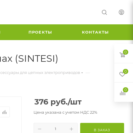
И
ПРОЕКТЫ
КОНТАКТЫ
0
ах (SINTESI)
0
—
сессуары для цепных электроприводов
0
376
руб.
/шт
Цена указана с учетом НДС 22%
В ЗАКАЗ