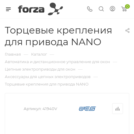
0
Торцевые крепления
для привода NANO
—
—
Главная
Каталог
—
Автоматика и дистанционное управление для окон
—
Цепные электроприводы для окон
—
Аксессуары для цепных электроприводов
Торцевые крепления для привода NANO
Артикул:
41940V