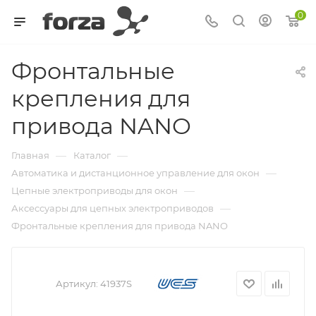
0
Фронтальные
крепления для
привода NANO
—
—
Главная
Каталог
—
Автоматика и дистанционное управление для окон
—
Цепные электроприводы для окон
—
Аксессуары для цепных электроприводов
Фронтальные крепления для привода NANO
Артикул:
41937S