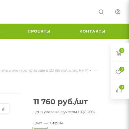
И
ПРОЕКТЫ
КОНТАКТЫ
0
0
—
пные электроприводы ECD (Brelatronic, КНР)
0
11 760
руб.
/шт
Цена указана с учетом НДС 20%
Цвет
—
Серый