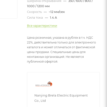
Ширина открывания
—
350 / 600 / 800 /
1000 / 1200 мм
Скорость
—
~12 мм/сек
Сила тока
—
1.4 А
Все характеристики
Цена розничная, указана в рублях в т.ч. НДС
22%, действительна только для электронного
каталога и может отличаться от фактической
цены продажи. Специальные цены для
монтажных организаций. Не является
публичной офертой.
Nanjing Brela Electric Equipment
Co., Ltd