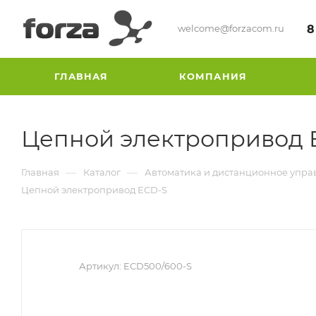
welcome@forzacom.ru
8
ГЛАВНАЯ
КОМПАНИЯ
Цепной электропривод 
—
—
Главная
Каталог
Автоматика и дистанционное упра
Цепной электропривод ECD-S
Артикул:
ECD500/600-S