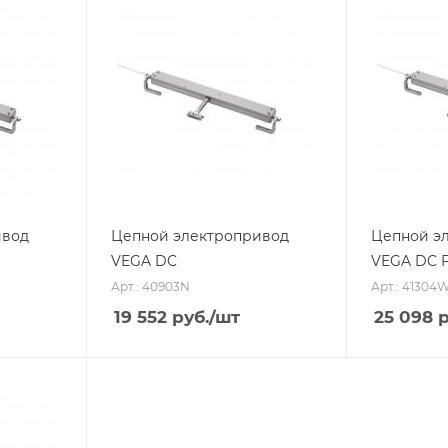
ивод
Цепной электропривод
Цепной э
VEGA DC
VEGA DC F
Арт.: 40903N
Арт.: 41304
19 552
руб.
/шт
25 098
р