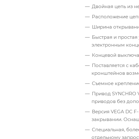
Двойная цепь из н
Расположение цеп
Ширина открывани
Быстрая и простая
электронным конц
Концевой выключат
Поставляется с ка
кронштейнов возмо
Съемное крепление
Привод SYNCHRO VE
приводов без допо
Версия VEGA DC F
закрывании. Осна
Специальная, боле
отдельному запрос