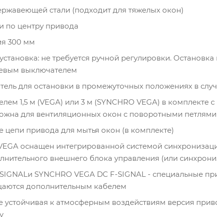
ержавеющей стали (подходит для тяжелых окон)
и по центру привода
я 300 мм
 установка: не требуется ручной регулировки. Остановк
евым выключателем
ель для остановки в промежуточных положениях в случ
белем 1,5 м (VEGA) или 3 м (SYNCHRO VEGA) в комплекте
жна для вентиляционных окон с поворотными петлями 
 цепи привода для мытья окон (в комплекте)
GA оснащен интегрированной системой синхронизации,
лнительного внешнего блока управления (или синхрониз
-SIGNALи SYNCHRO VEGA DC F-SIGNAL - специальные пр
щаются дополнительным кабелем
е устойчивая к атмосферным воздействиям версия приво
у