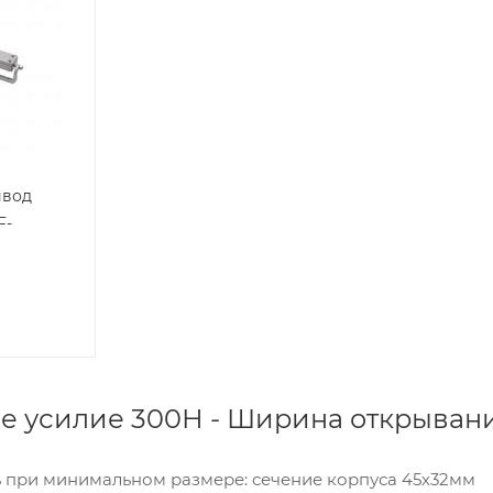
ивод
F-
е усилие 300Н - Ширина открыван
 при минимальном размере: сечение корпуса 45х32мм