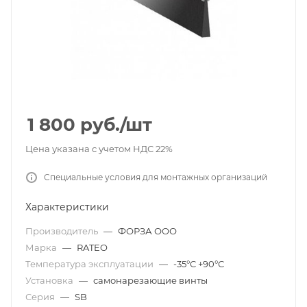
1 800
руб.
/шт
Цена указана с учетом НДС 22%
Специальные условия для монтажных организаций
Характеристики
Производитель
—
ФОРЗА ООО
Марка
—
RATEO
Температура эксплуатации
—
-35°С +90°С
Установка
—
самонарезающие винты
Серия
—
SB