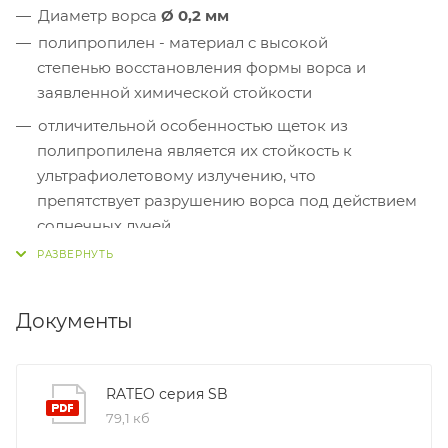
Диаметр ворса
Ø
0,2 мм
полипропилен - материал c высокой
степенью восстановления формы ворса и
заявленной химической стойкости
отличительной особенностью щеток из
полипропилена является их стойкость
к
ультрафиолетовому излучению, что
препятствует разрушению ворса под действием
солнечных лучей
полипропилен обладает исключительной
влагостойкостью и практически не поглощает
влагу даже после 6 месяцев полного контакта с
Документы
водой
RATEO серия SB
79,1 кб