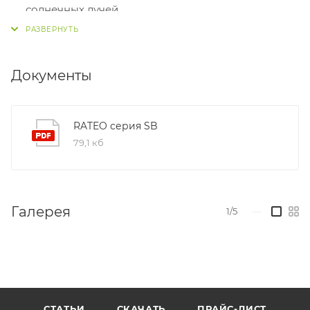
солнечных лучей
полипропилен обладает исключительной
влагостойкостью и практически не поглощает
влагу даже после 6 месяцев полного контакта с
Документы
водой
RATEO серия SB
79,1 кб
Галерея
1/5
—
СТАТЬИ
СКАЧАТЬ
ПРАЙС-ЛИСТ