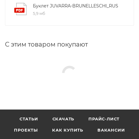
Буклет JUVARRA-BRUNELLESCHI_RUS
винт TC 4,2x13 (4шт)
5,9 мб
винт TC 4,2x19 (2шт)
винт TC 4,8x13 (2шт)
винт TS M5x6 (2шт)
С этим товаром покупают
винт TS M4x5 (14шт)
СТАТЬИ
СКАЧАТЬ
ПРАЙС-ЛИСТ
ПРОЕКТЫ
КАК КУПИТЬ
ВАКАНСИИ