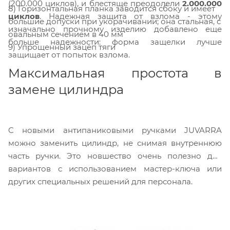
(200.000 циклов), и блестяще преодолели
2.000.000
8) Горизонтальная планка заводится сбоку и имеет
циклов
. Надежная защита от взлома - этому
большие допуски при укорачивании; она стальная, с
изначально прочному изделию добавлено еще
овальным сечением в 40 мм
больше надежности: форма защелки лучше
9) Упрощенный зацеп тяги
защищает от попыток взлома.
Максимальная простота в
замене цилиндра
C новыми антипаниковыми ручками JUVARRA
можно заменить цилиндр, не снимая внутреннюю
часть ручки. Это новшество очень полезно для
вариантов с использованием мастер-ключа или
других специальных решений для персонала.