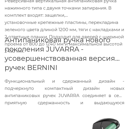
Реверсивная вертикальная антипаниковая ручка
нажимного типа с двумя точками запирания. В
комплект входят: защелки,
установочные крепежные пластины, перекладина
зеленого цвета длиной 1200 мм, тяги с накладками и
2 ответные планки. Подходит для дверей с шириной
Антипаниковая ручка нового
проема от 800 до 1240 мм и максимальной высотой
поколения JUVARRA -
2450 мм.
усовершенствованная версия
ручек BERNINI
Функциональный и сдержанный дизайн -
подчеркнуто компактный дизайн новых
антипаниковых ручек JUVARRA соединяет в себе
приятную сдержанность и выдающуюся
функциональность.