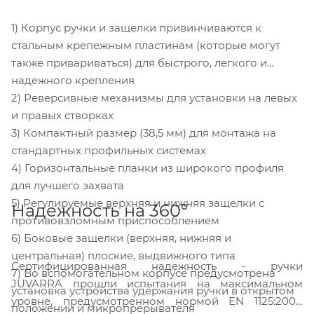
1) Корпус ручки и защелки привинчиваются к
стальным крепежным пластинам (которые могут
также привариваться) для быстрого, легкого и
надежного крепления
2) Реверсивные механизмы для установки на левых
и правых створках
3) Компактный размер (38,5 мм) для монтажа на
стандартных профильных системах
4) Горизонтальные планки из широкого профиля
для лучшего захвата
5) Регулируемые верхняя и нижняя защелки с
Надежность на 360°
противовзломным приспособлением
6) Боковые защелки (верхняя, нижняя и
центральная) плоские, выдвижного типа
Сертифицированная надежность - ручки
7) Во вспомогательном корпусе предусмотрена
JUVARRA прошли испытания на максимальном
установка устройства удержания ручки в открытом
уровне, предусмотренном нормой EN 1125:2008
положении и микропрерывателя