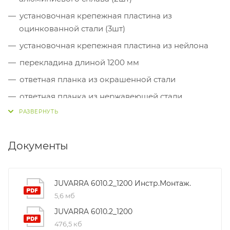
установочная крепежная пластина из
оцинкованной стали (3шт)
установочная крепежная пластина из нейлона
перекладина длиной 1200 мм
ответная планка из окрашенной стали
ответная планка из нержавеющей стали
вставка из черного нейлона
верхняя/нижняя тяги из алюминия
Документы
верхняя/нижняя накладки из окрашенного
алюминия
направляющая из черного оцинкованного ЦАМа
JUVARRA 6010.2_1200 Инстр.Монтаж.
(2шт)
5,6 мб
винт TS 4,2x16 (2шт)
JUVARRA 6010.2_1200
винт TS 4,2x13 (10шт)
476,5 кб