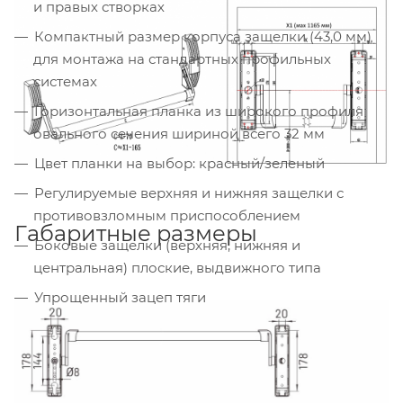
и правых створках
Компактный размер корпуса защелки (43,0 мм)
для монтажа на стандартных профильных
системах
Горизонтальная планка из широкого профиля
овального сечения шириной всего 32 мм
Цвет планки на выбор: красный/зеленый
Регулируемые верхняя и нижняя защелки с
противовзломным приспособлением
Габаритные размеры
Боковые защелки (верхняя, нижняя и
центральная) плоские, выдвижного типа
Упрощенный зацеп тяги