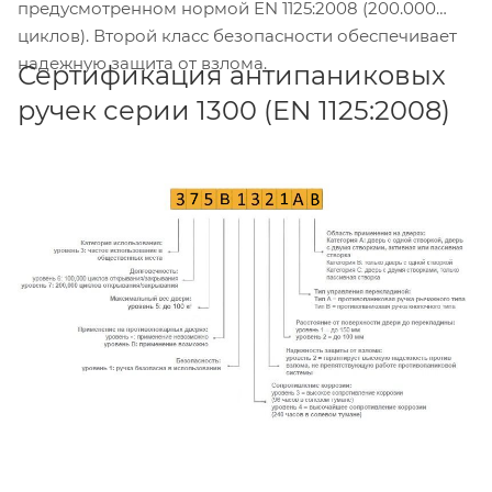
предусмотренном нормой EN 1125:2008 (200.000
циклов). Второй класс безопасности обеспечивает
надежную защита от взлома.
Сертификация антипаниковых
ручек серии 1300 (EN 1125:2008)