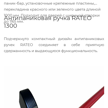
паник-бар, установочные крепежные пластины,
перекладина красного или зеленого цвета длиной
1000 мм. Подходит для дверей с шириной створки
Антипаниковая ручка RATEO
до 1165 мм.
1300
Подчеркнуто компактный дизайн антипаниковых
ручек RATEO соединяет в себе приятную
сдержанность и выдающуюся функциональность.