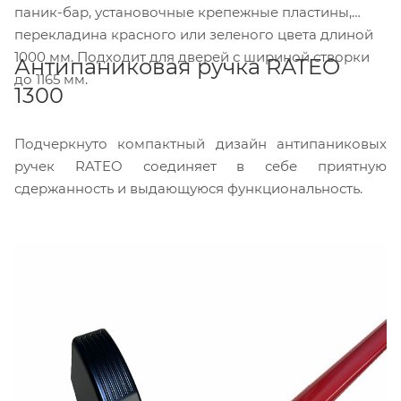
паник-бар, установочные крепежные пластины,
перекладина красного или зеленого цвета длиной
1000 мм. Подходит для дверей с шириной створки
Антипаниковая ручка RATEO
до 1165 мм.
1300
Подчеркнуто компактный дизайн антипаниковых
ручек RATEO соединяет в себе приятную
сдержанность и выдающуюся функциональность.