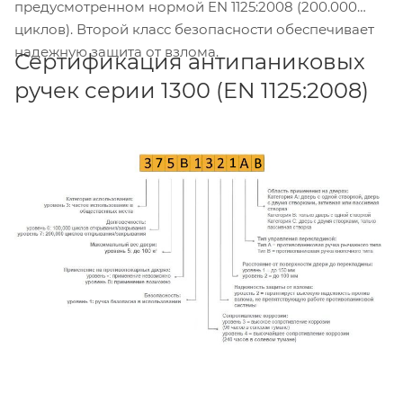
предусмотренном нормой EN 1125:2008 (200.000
циклов). Второй класс безопасности обеспечивает
надежную защита от взлома.
Сертификация антипаниковых
ручек серии 1300 (EN 1125:2008)