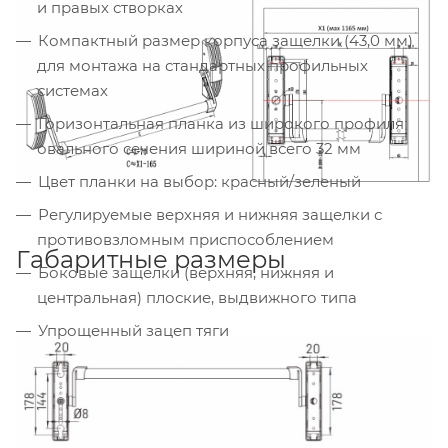
и правых створках
Компактный размер корпуса защелки (43,0 мм)
для монтажа на стандартных профильных
системах
Горизонтальная планка из широкого профиля
овального сечения шириной всего 32 мм
Цвет планки на выбор: красный/зеленый
Регулируемые верхняя и нижняя защелки с
противовзломным приспособлением
Габаритные размеры
Боковые защелки (верхняя, нижняя и
центральная) плоские, выдвижного типа
Упрощенный зацеп тяги