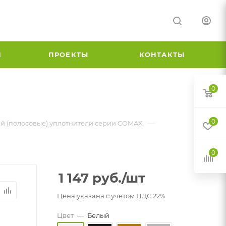
И
ПРОЕКТЫ
КОНТАКТЫ
0
0
—
 (полосовые) уплотнители серии COMAX
0
1 147
руб.
/шт
Цена указана с учетом НДС 22%
Цвет
—
Белый