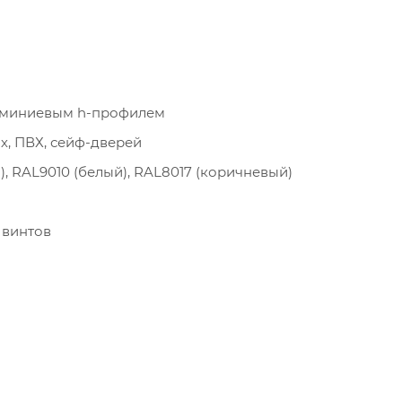
юминиевым h-профилем
х, ПВХ, сейф-дверей
), RAL9010 (белый), RAL8017 (коричневый)
 винтов