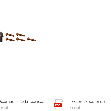
1255comax_scheda_tecnica_ru
1255comax_sezione_ru
,6 кб
141,1 кб