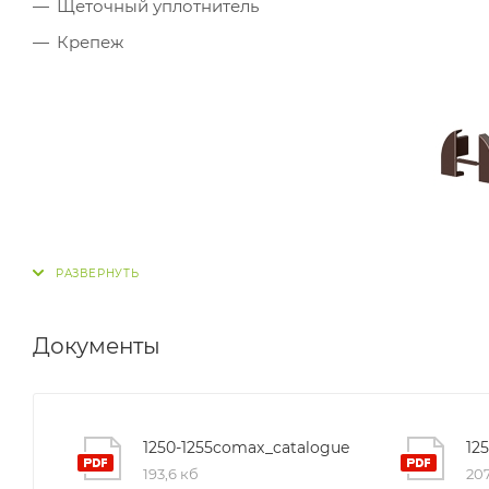
Щеточный уплотнитель
Крепеж
Документы
1250-1255comax_catalogue
193,6 кб
207