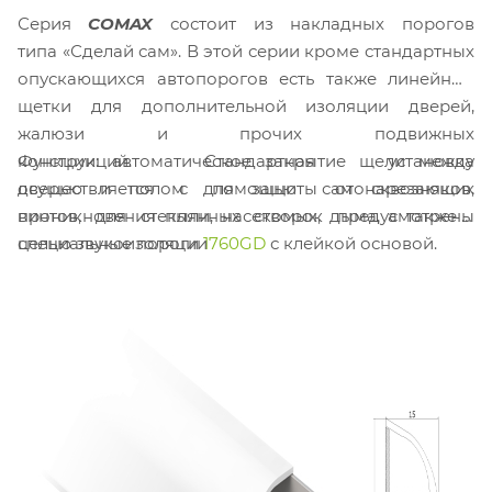
Серия
COMAX
состоит из накладных порогов
типа «Сделай сам». В этой серии кроме стандартных
опускающихся автопорогов есть также линейные
щетки для дополнительной изоляции дверей,
жалюзи и прочих подвижных
Функции: автоматическое закрытие щели между
конструкций. Стандартная установка
дверью и полом для защиты от сквозняков,
осуществляется с помощью самонарезающих
проникновения пыли, насекомых, дыма, а также с
винтов, для стеклянных створок предусмотрены
целью звукоизоляции
специальные пороги
1760GD
с клейкой основой.