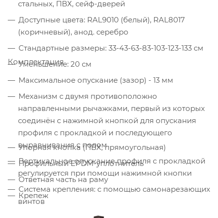
стальных, ПВХ, сейф-дверей
Доступные цвета: RAL9010 (белый), RAL8017
(коричневый), анод. серебро
Стандартные размеры: 33-43-63-83-103-123-133 см
Комплектация
Уменьшение: 20 см
Максимальное опускание (зазор) - 13 мм
Механизм с двумя противоположно
направленными рычажками, первый из которых
соединён с нажимной кнопкой для опускания
профиля с прокладкой и последующего
выравнивания с полом
Упорная кнопка (ПВХ, прямоугольная)
Вертикальное опускание профиля с прокладкой
Профильный EPDM-уплотнитель
регулируется при помощи нажимной кнопки
Ответная часть на раму
Система крепления: с помощью самонарезающих
Крепеж
винтов