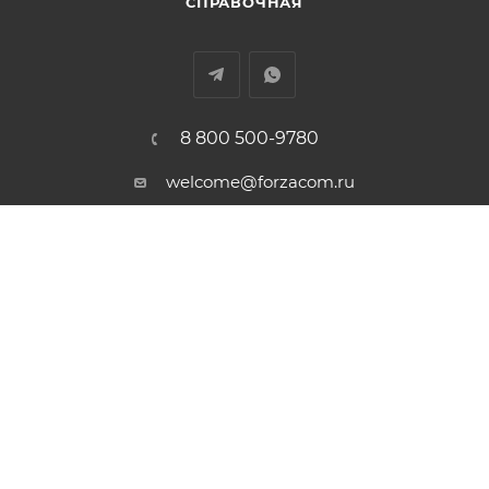
СПРАВОЧНАЯ
8 800 500-9780
welcome@forzacom.ru
г. Екатеринбург, ул. Репина 42А,
офис 407
ПОЛИТИКА КОНФИДЕНЦИАЛЬНОСТИ
Есть вопрос? Нужна консультация? Свяжитесь с
нами бесплатно из любой точки России. Мы
ответим Вам в рабочие дни с 09:00 до 18:00
(GMT+5). В остальное время работает голосовая