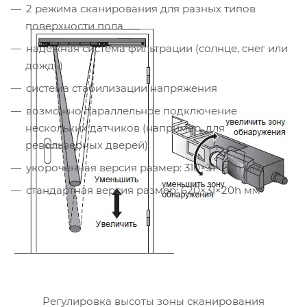
2 режима сканирования для разных типов
поверхности пола
надежная система фильтрации (солнце, снег или
дождь)
система стабилизации напряжения
возможно параллельное подключение
нескольких датчиков (например, для
револьверных дверей)
укороченная версия размер: 310×31×20h мм
стандартная версия размер: 620×31×20h мм
Регулировка высоты зоны сканирования