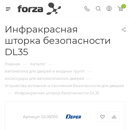
0
Инфракрасная
шторка безопасности
DL35
—
—
Главная
Каталог
—
Автоматика для дверей и входных групп
—
Аксессуары для автоматических дверей
Устройства активной и пассивной безопасности для дверей
—
Инфракрасная шторка безопасности DL35
Артикул:
DL35/310