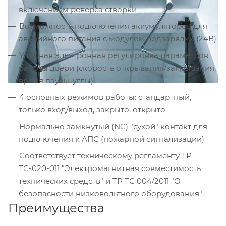
включением реверса створки
Возможность подключения аккумуляторов для
аварийного питания с модулем подзарядки (24В)
Удобная электронная регулировка параметров
работы двери (скорость открывания/закрывания,
время паузы, углы)
4 основных режимов работы: стандартный,
только вход/выход, закрыто, открыто
Нормально замкнутый (NC) "сухой" контакт для
подключения к АПС (пожарной сигнализации)
Соответствует техническому регламенту ТР
ТС-020-011 "Электромагнитная совместимость
технических средств" и ТР ТС 004/2011 "О
безопасности низковольтного оборудования"
Преимущества