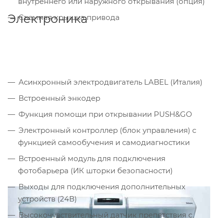
внутреннего или наружного открывания (опция)
Электроника
Съемная крышка привода
Асинхронный электродвигатель LABEL (Италия)
Встроенный энкодер
Функция помощи при открывании PUSH&GO
Электронный контроллер (блок управления) с
функцией самообучения и самодиагностики
Встроенный модуль для подключения
фотобарьера (ИК шторки безопасности)
Выходы для подключения дополнительных
устройств (24В)
Высокочувствительный датчик препятствия с