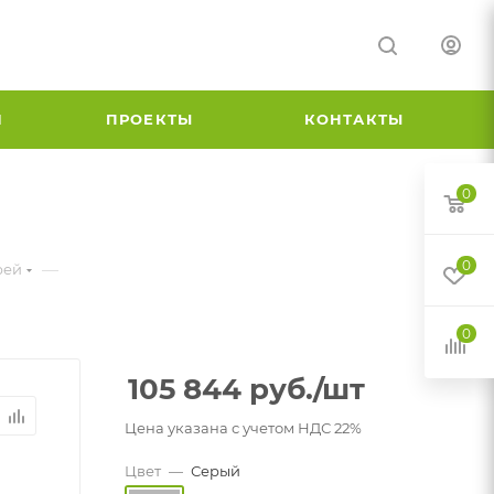
И
ПРОЕКТЫ
КОНТАКТЫ
0
0
—
рей
0
105 844
руб.
/шт
Цена указана с учетом НДС 22%
Цвет
—
Серый