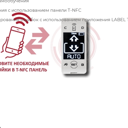
амообучения
ния с использованием панели T-NFC
ирования ошибок с использованием приложения LABEL
а