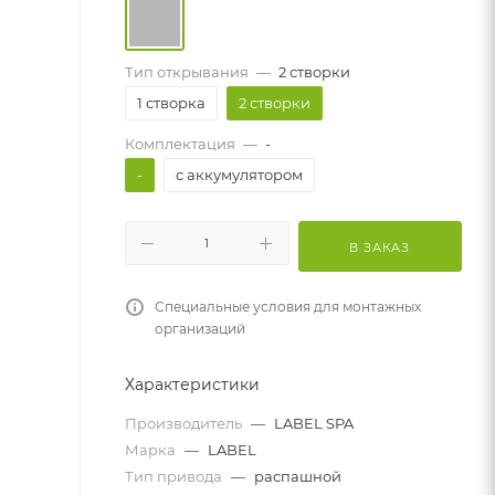
Тип открывания
—
2 створки
1 створка
2 створки
Комплектация
—
-
-
с аккумулятором
В ЗАКАЗ
Специальные условия для монтажных
организаций
Характеристики
Производитель
—
LABEL SPA
Марка
—
LABEL
Тип привода
—
распашной