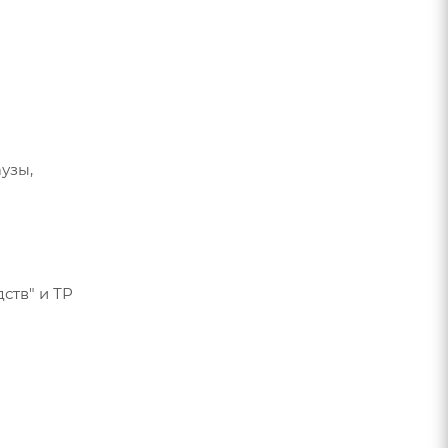
узы,
ств" и ТР