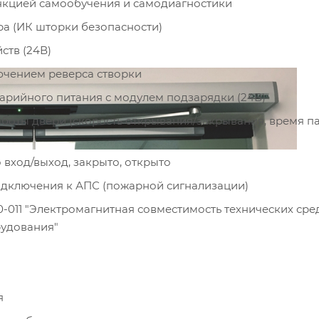
ункцией самообучения и самодиагностики
а (ИК шторки безопасности)
ств (24В)
ючением реверса створки
арийного питания с модулем подзарядки (24В)
боты двери (скорость открывания/закрывания, время па
 вход/выход, закрыто, открыто
подключения к АПС (пожарной сигнализации)
-011 "Электромагнитная совместимость технических сред
рудования"
я