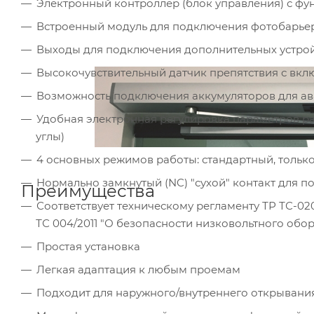
Электронный контроллер (блок управления) с ф
Встроенный модуль для подключения фотобарьер
Выходы для подключения дополнительных устрой
Высокочувствительный датчик препятствия с вкл
Возможность подключения аккумуляторов для ав
Удобная электронная регулировка параметров ра
углы)
4 основных режимов работы: стандартный, только
Нормально замкнутый (NC) "сухой" контакт для 
Преимущества
Соответствует техническому регламенту ТР ТС-020
ТС 004/2011 "О безопасности низковольтного обо
Простая установка
Легкая адаптация к любым проемам
Подходит для наружного/внутреннего открывани