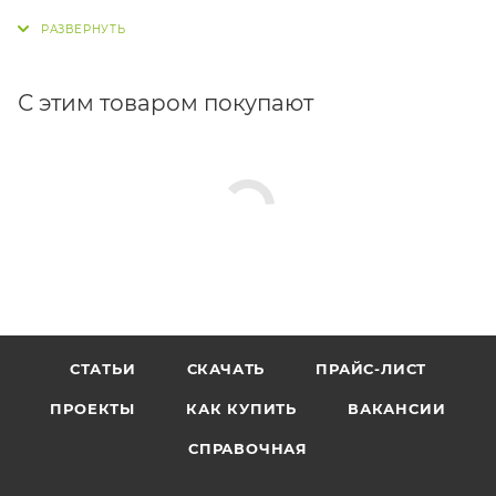
4 - переключатель режимов EV-MSEL
5 - комплект аккумуляторов (опция)
6 - датчик открывания (радар) DL8
7 - датчик безопасности при открывании и
С этим товаром покупают
закрывании (инфракрасная шторка) 227B
СТАТЬИ
СКАЧАТЬ
ПРАЙС-ЛИСТ
ПРОЕКТЫ
КАК КУПИТЬ
ВАКАНСИИ
СПРАВОЧНАЯ