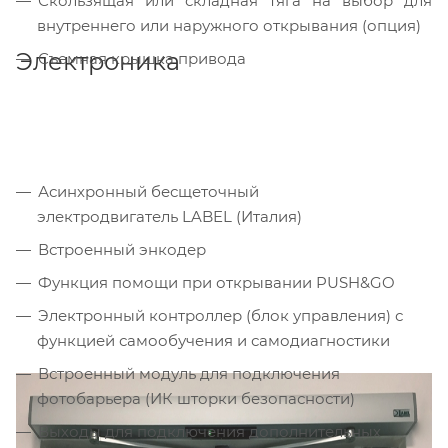
Скользящая или складная тяга на выбор для
внутреннего или наружного открывания (опция)
Электроника
Съемная крышка привода
Асинхронный бесщеточный
электродвигатель LABEL (Италия)
Встроенный энкодер
Функция помощи при открывании PUSH&GO
Электронный контроллер (блок управления) с
функцией самообучения и самодиагностики
Встроенный модуль для подключения
фотобарьера (ИК шторки безопасности)
Выходы для подключения дополнительных