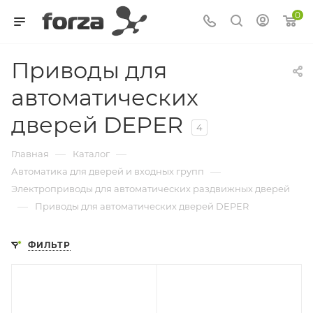
0
Приводы для
автоматических
дверей DEPER
4
—
—
Главная
Каталог
—
Автоматика для дверей и входных групп
Электроприводы для автоматических раздвижных дверей
—
Приводы для автоматических дверей DEPER
ФИЛЬТР