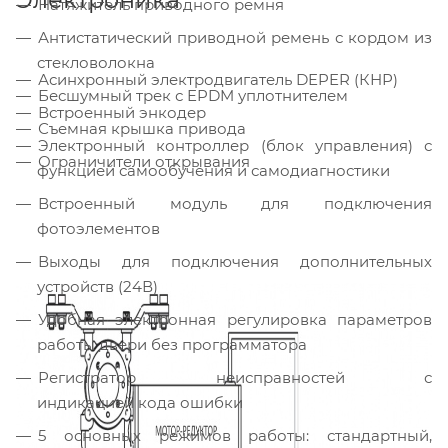
Натяжитель приводного ремня
Антистатический приводной ремень с кордом из
стекловолокна
Асинхронный электродвигатель DEPER (КНР)
Бесшумный трек с EPDM уплотнителем
Встроенный энкодер
Съемная крышка привода
Электронный контроллер (блок управления) с
Ограничители открывания
функцией самообучения и самодиагностики
Встроенный модуль для подключения
фотоэлементов
Выходы для подключения дополнительных
устройств (24В)
Удобная электронная регулировка параметров
работы двери без программатора
Регистратор неисправностей с
индикацией кода ошибки
5 основных режимов работы: стандартный,