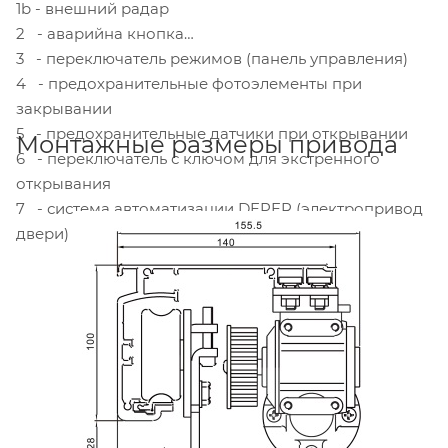
1b - внешний радар
2 - аварийна кнопка
3 - переключатель режимов (панель управления)
4 - предохранительные фотоэлементы при
закрывании
5 - предохранительные датчики при открывании
Монтажные размеры привода
6 - переключатель с ключом для экстренного
открывания
7 - система автоматизации DEPER (электропривод
двери)