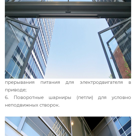
усилия, необходимого для экстренного открывания
створки;
4. Шаровой замок для соединения подвижной и
условно неподвижной створки в непосредственной
близости от края, противоположного оси вращения,
для регулировки усилия, необходимого для
экстренного открывания створок;
5. Магнитный контакт, закрепленный на раме,
позволяющий обеспечить логическую функцию
двери для аварийной остановки цикла и
прерывания питания для электродвигателя в
приводе;
6. Поворотные шарниры (петли) для условно
неподвижных створок.