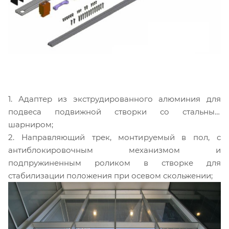
1. Адаптер из экструдированного алюминия для
подвеса подвижной створки со стальным
шарниром;
2. Направляющий трек, монтируемый в пол, с
антиблокировочным механизмом и
подпружиненным роликом в створке для
стабилизации положения при осевом скольжении;
3. Шаровой замок, который устанавливается в
адаптер в непосредственной близости от края
створки,
противоположного оси вращения, для регулировки