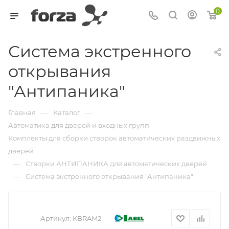
0
Система экстренного
открывания
"Антипаника"
—
—
Главная
Каталог
—
Автоматика для дверей и входных групп
Комплекты для сборки створок автоматических раздвижных
дверей
—
Створки АНТИПАНИКА для автоматических дверей
—
Система экстренного открывания "Антипаника"
Артикул:
KBRAM2