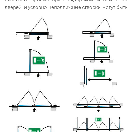
дверей, и условно неподвижные створки могут быть
распашными и открываться наружу простым
толчком в соответствии с
требованиями Приложения III DM3.10.1998 "Меры,
касающиеся средств эвакуации в случае пожара" и
"Критерии общие пожарной безопасности для
управления чрезвычайными ситуациями на
рабочем месте" для увеличения пропускной
способности проема в аварийном случае.