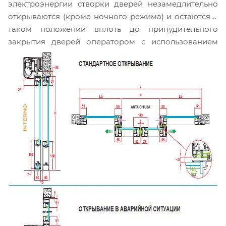
электроэнергии створки дверей незамедлительно
открываются (кроме ночного режима) и остаются в
таком положении вплоть до принудительного
закрытия дверей оператором с использованием
элементов управления или автоматически после
восстановления электропитания. Если экстренное
открывание наружу в аварийной ситуации
происходит во время движения створок, как
в сторону открытия, так и в сторону закрытия, они
моментально останавливаются, и возобновить
работу двери возможно только после полного
восстановления целостности конструкции и
закрытия вручную всех сработавших створок.